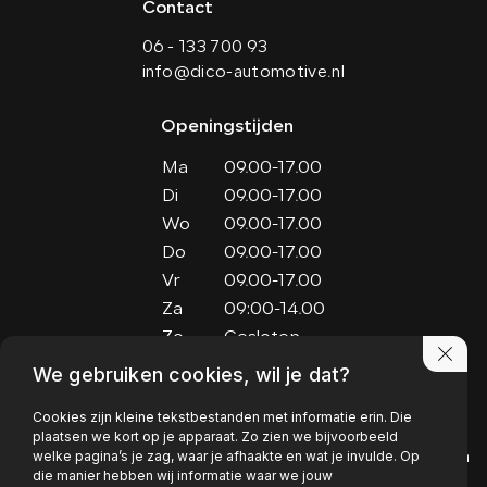
Contact
06 - 133 700 93
info@dico-automotive.nl
Openingstijden
Ma
09.00-17.00
Di
09.00-17.00
Wo
09.00-17.00
Do
09.00-17.00
Vr
09.00-17.00
Za
09:00-14.00
Zo
Gesloten
We gebruiken cookies, wil je dat?
Adres
Cookies zijn kleine tekstbestanden met informatie erin. Die
Kaardebol 15
plaatsen we kort op je apparaat. Zo zien we bijvoorbeeld
welke pagina’s je zag, waar je afhaakte en wat je invulde. Op
6721 RX Bennekom
die manier hebben wij informatie waar we jouw