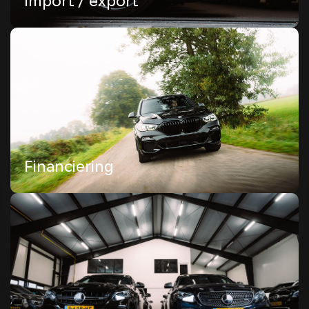
Import / export
Garantie
Ontdek gemoedsrust op de weg met onze
uitgebreide garantiedekking. Bij Dico Automotive
streven we ernaar om uw rijervaring zo
probleemloos mogelijk te maken.
Lees meer
Financiering