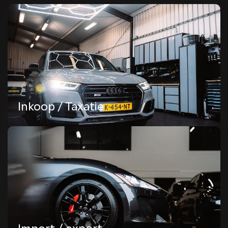
Import / export
Een auto importeren kan erg interessant zijn, zowel
zakelijk als particulier. Met onze importservice
kunnen we mooie en betaalbare occasions en
nieuwe auto's in het buitenland vinden.
Lees meer
Inkoop / Taxatie
Financiering
Maak autorijden eenvoudig met onze flexibele
financieringsopties. Bij Dico Automotive begrijpen
we dat het financieren van een auto een belangrijke
keuze is.
Lees meer