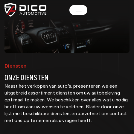
Diensten
Inkoop / Taxatie
ONZE DIENSTEN
Naast het verkopen van auto’s, presenteren we een
Overweegt u om uw auto te verkopen? Mogelijk
uitgebreid assortiment diensten om uw autobeleving
kunnen wij u van dienst zijn. Via onze website kunt u
optimaal te maken. We beschikken over alles wat u nodig
snel en gemakkelijk ....
heeft om aan uw wensen te voldoen. Blader door onze
Lees meer
lijst met beschikbare diensten, en aarzel niet om contact
met ons op te nemen als u vragen heeft.