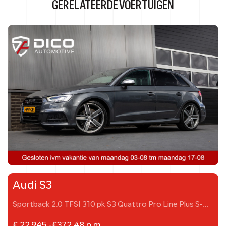
GERELATEERDE VOERTUIGEN
Audi S3
Sportback 2.0 TFSI 310 pk S3 Quattro Pro Line Plus S-
Line
€ 22.945,-
€
372,48
p.m.