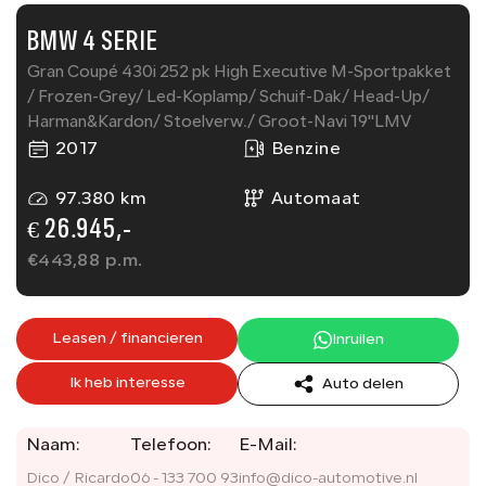
BMW 4 SERIE
Gran Coupé 430i 252 pk High Executive M-Sportpakket
/ Frozen-Grey/ Led-Koplamp/ Schuif-Dak/ Head-Up/
Harman&Kardon/ Stoelverw./ Groot-Navi 19''LMV
2017
Benzine
97.380 km
Automaat
€ 26.945,-
€
443,88
p.m.
Leasen / financieren
Inruilen
Ik heb interesse
Auto delen
Naam:
Telefoon:
E-Mail:
Dico / Ricardo
06 - 133 700 93
info@dico-automotive.nl