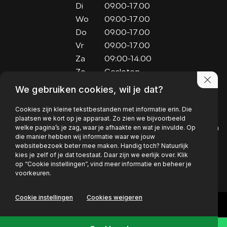
Di
09.00-17.00
Wo
09.00-17.00
Do
09.00-17.00
Vr
09.00-17.00
Za
09:00-14.00
Zo
Gesloten
We gebruiken cookies, wil je dat?
Adres
Cookies zijn kleine tekstbestanden met informatie erin. Die
Kaardebol 15
plaatsen we kort op je apparaat. Zo zien we bijvoorbeeld
welke pagina’s je zag, waar je afhaakte en wat je invulde. Op
6721 RX Bennekom
die manier hebben wij informatie waar we jouw
websitebezoek beter mee maken. Handig toch? Natuurlijk
EMAIL
FACEBOOK
kies je zelf of je dat toestaat. Daar zijn we eerlijk over. Klik
op “Cookie instellingen”, vind meer informatie en beheer je
voorkeuren.
PRIVACY POLICY
Cookie instellingen
Cookies weigeren