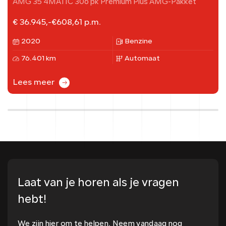
AMG 35 4MATIC 306 pk Premium Plus AMG-Pakket
€ 36.945,-
€
608,61
p.m.
2020
Benzine
76.401 km
Automaat
Lees meer
Laat van je horen als je vragen
hebt!
We zijn hier om te helpen. Neem vandaag nog