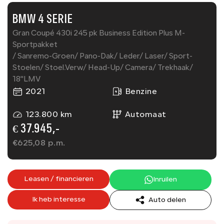
BMW 4 SERIE
Gran Coupé 430i 245 pk Business Edition Plus M-
Sportpakket
/ Sanremo-Groen/ Pano-Dak/ Leder/ Laser/ Sport-
Stoelen/ Stoel.Verw/ Head-Up/ Camera/ Trekhaak/
18''LMV
2021
Benzine
123.800 km
Automaat
€ 37.945,-
€
625,08
p.m.
Leasen / financieren
Inruilen
Ik heb interesse
Auto delen