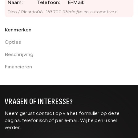
Naam:
Telefoon:
E-Mail:
Dico / Ricardo
06 - 133 700 93
info@dico-automotive.nl
Kenmerken
Opties
Beschrijving
Financieren
VRAGEN OF INTERESSE?
Neem gerust contact op via het formulier op deze
pagina, telefonisch of per e-mail. Wij helpen u snel
verder.