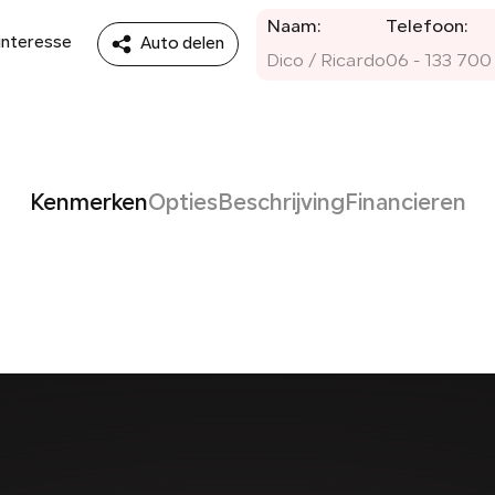
Naam:
Telefoon:
 interesse
Auto delen
Dico / Ricardo
06 - 133 700
Kenmerken
Opties
Beschrijving
Financieren