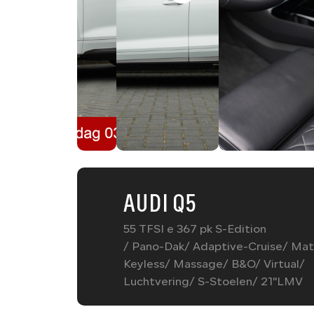
AUDI Q5
55 TFSI e 367 pk S-Edition
/ Pano-Dak/ Adaptive-Cruise/ Mat
Keyless/ Massage/ B&O/ Virtual/
Luchtvering/ S-Stoelen/ 21''LMV