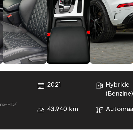
2021
Hybride
(Benzine
rix-HD/
43.940 km
Automaa