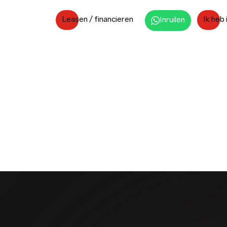
Leasen / financieren
Ik heb
Inruilen