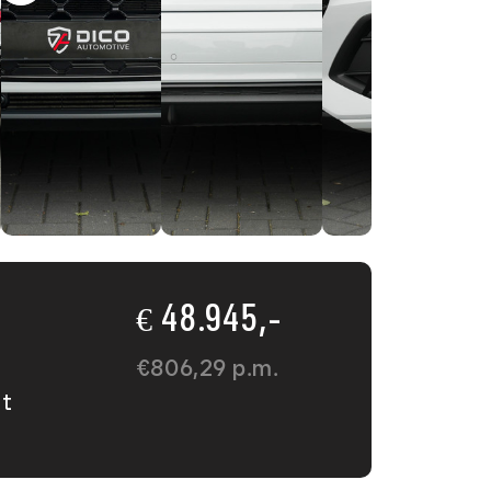
€ 48.945,-
)
€
806,29
p.m.
t