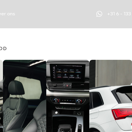
+31 6 - 133
er ons
OD