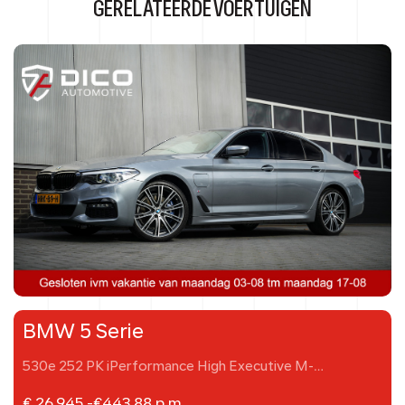
GERELATEERDE VOERTUIGEN
BMW 5 Serie
530e 252 PK iPerformance High Executive M-
Sportpakket
€ 26.945,-
€
443,88
p.m.