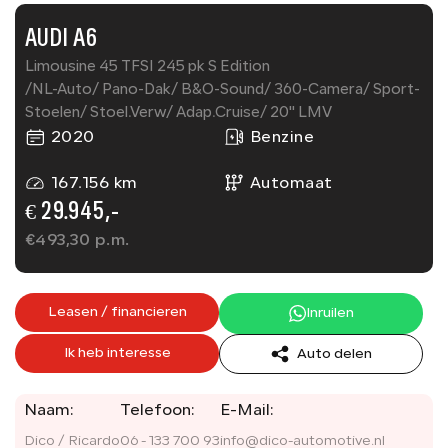
AUDI A6
Limousine 45 TFSI 245 pk S Edition
/NL-Auto/ Pano-Dak/ B&O-Sound/ 360-Camera/ Sport-
Stoelen/ Stoel.Verw/ Adap.Cruise/ 20'' LMV
2020
Benzine
167.156 km
Automaat
€ 29.945,-
€
493,30
p.m.
Leasen / financieren
Inruilen
Ik heb interesse
Auto delen
Naam:
Telefoon:
E-Mail:
Dico / Ricardo
06 - 133 700 93
info@dico-automotive.nl